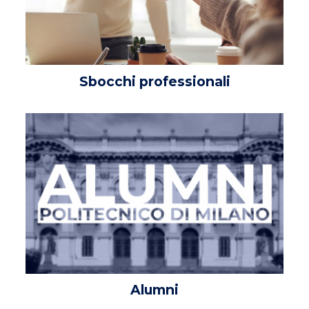
migliorare
la
funzionalità
e la
struttura
del sito
Sbocchi professionali
Web, in
base a
come
viene
utilizzato il
sito Web.
Funzionali
Affinché il
nostro sito
web funzioni
nel miglior
modo
possibile
durante la tua
Alumni
visita. Se rifiuti