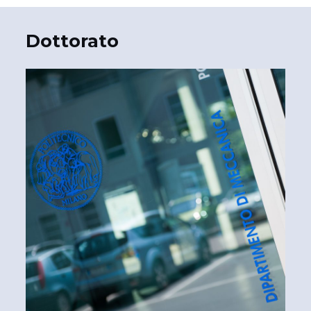
questi cookie,
alcune
funzionalità
Dottorato
scompariranno
dal sito.