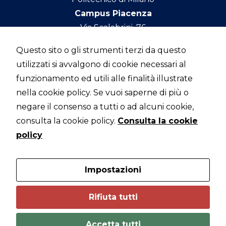
Campus Piacenza
Via Scalabrini, 76
29121 Piacenza
Questo sito o gli strumenti terzi da questo
utilizzati si avvalgono di cookie necessari al
MECHENG
funzionamento ed utili alle finalità illustrate
nella cookie policy. Se vuoi saperne di più o
negare il consenso a tutti o ad alcuni cookie,
consulta la cookie policy.
Consulta la cookie
DMEC
policy
Impostazioni
POLIMI
Rifiuta tutti
Accetta tutti