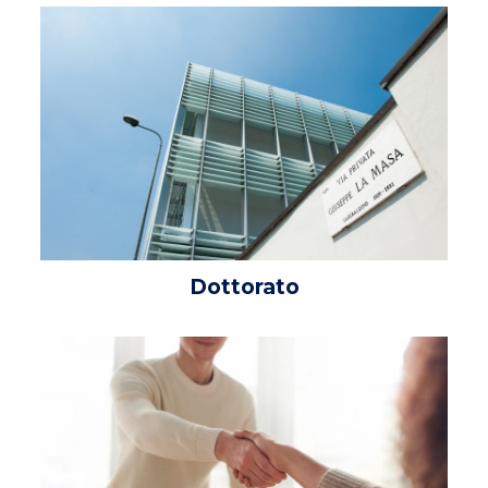
Necessari/tecnici
Questi cookie
Dottorato
non sono
opzionali,
occorrono al sito
per funzionare
correttamente.
Statistici
Al fine di